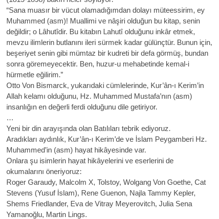
“Sana muasır bir vücut olamadığımdan dolayı müteessirim, ey
Muhammed (asm)! Muallimi ve nâşiri olduğun bu kitap, senin
değildir; o Lâhutîdir. Bu kitabın Lahutî olduğunu inkâr etmek,
mevzu ilimlerin butlanını ileri sürmek kadar gülünçtür. Bunun için,
beşeriyet senin gibi mümtaz bir kudreti bir defa görmüş, bundan
sonra göremeyecektir. Ben, huzur-u mehabetinde kemal-i
hürmetle eğilirim.”
Otto Von Bismarck, yukarıdaki cümlelerinde, Kur’ân-ı Kerim’in
Allah kelamı olduğunu, Hz. Muhammed Mustafa’nın (asm)
insanlığın en değerli ferdi olduğunu dile getiriyor.
…
Yeni bir din arayışında olan Batılıları tebrik ediyoruz.
Aradıkları aydınlık, Kur’ân-ı Kerim’de ve İslam Peygamberi Hz.
Muhammed’in (asm) hayat hikâyesinde var.
Onlara şu isimlerin hayat hikâyelerini ve eserlerini de
okumalarını öneriyoruz:
Roger Garaudy, Malcolm X, Tolstoy, Wolgang Von Goethe, Cat
Stevens (Yusuf İslam), Rene Guenon, Najla Tammy Kepler,
Shems Friedlander, Eva de Vitray Meyerovitch, Julia Sena
Yamanoğlu, Martin Lings.