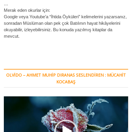
…
Merak eden okurlar için:
Google veya Youtube’a “İhtida Öyküleri” kelimelerini yazarsanız,
sonradan Müslüman olan pek çok Batılının hayat hikâyelerini
okuyabilir, izleyebilirsiniz. Bu konuda yazılmış kitaplar da
mevcut.
OLVIDO – AHMET MUHIP DIRANAS SESLENDIREN : MÜCAHIT
KOCABAŞ
Video
oynatıcı