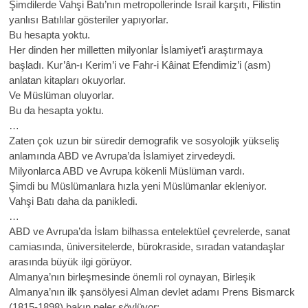
Şimdilerde Vahşi Batı’nın metropollerinde İsrail karşıtı, Filistin
yanlısı Batılılar gösteriler yapıyorlar.
Bu hesapta yoktu.
Her dinden her milletten milyonlar İslamiyet’i araştırmaya
başladı. Kur’ân-ı Kerim’i ve Fahr-i Kâinat Efendimiz’i (asm)
anlatan kitapları okuyorlar.
Ve Müslüman oluyorlar.
Bu da hesapta yoktu.
…
Zaten çok uzun bir süredir demografik ve sosyolojik yükseliş
anlamında ABD ve Avrupa’da İslamiyet zirvedeydi.
Milyonlarca ABD ve Avrupa kökenli Müslüman vardı.
Şimdi bu Müslümanlara hızla yeni Müslümanlar ekleniyor.
Vahşi Batı daha da panikledi.
…
ABD ve Avrupa’da İslam bilhassa entelektüel çevrelerde, sanat
camiasında, üniversitelerde, bürokraside, sıradan vatandaşlar
arasında büyük ilgi görüyor.
Almanya’nın birleşmesinde önemli rol oynayan, Birleşik
Almanya’nın ilk şansölyesi Alman devlet adamı Prens Bismarck
(1815-1898) bakın neler söylüyor: