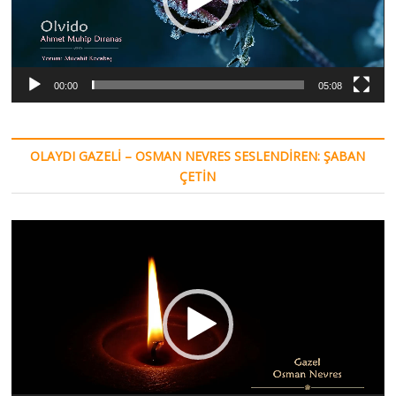
00:00
05:08
OLAYDI GAZELI – OSMAN NEVRES SESLENDIREN: ŞABAN
ÇETIN
Video
oynatıcı