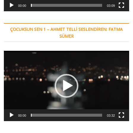
00:00
03:09
ÇOCUKSUN SEN 1 – AHMET TELLI SESLENDIREN: FATMA
SÜMER
Video
oynatıcı
00:00
03:32