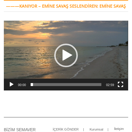
———KANIYOR – EMINE SAVAŞ SESLENDIREN: EMINE SAVAŞ
Video
oynatıcı
00:00
02:59
İletişim
BİZİM SEMAVER
İÇERİK GÖNDER
Kurumsal