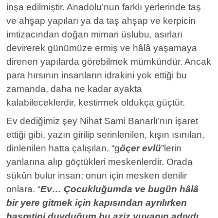
inşa edilmiştir. Anadolu’nun farklı yerlerinde taş
ve ahşap yapıları ya da taş ahşap ve kerpicin
imtizacından doğan mimari üslubu, asırları
devirerek günümüze ermiş ve hâlâ yaşamaya
direnen yapılarda görebilmek mümkündür. Ancak
para hırsının insanların idrakini yok ettiği bu
zamanda, daha ne kadar ayakta
kalabileceklerdir, kestirmek oldukça güçtür.
Ev dediğimiz şey Nihat Sami Banarlı’nın işaret
ettiği gibi, yazın girilip serinlenilen, kışın ısınılan,
dinlenilen hatta çalışılan, “g
öçer evlü
”lerin
yanlarına alıp göçtükleri meskenlerdir. Orada
sükûn bulur insan; onun için mesken denilir
onlara. “
Ev… Çocukluğumda ve bugün hâlâ
bir yere gitmek için kapısından ayrılırken
hasretini duyduğum bu aziz yuvanın adıydı.