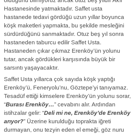
olduğunu bilmiyoruz ancak otuz beş yıldır Akıl
Hastanesinde yatmaktadır. Saffet usta
hastanede tedavi gördüğü uzun yıllar boyunca
köşk maketleri yapmakta, bu şekilde mesleğini
sürdürdüğünü sanmaktadır. Otuz beş yıl sonra
hastaneden taburcu edilir Saffet Usta.
Hastaneden çıkar çıkmaz Erenköy’ün yolunu
tutar, ancak gördükleri karşısında büyük bir
sarsıntı yaşayacaktır.
Saffet Usta yıllarca çok sayıda köşk yaptığı
Erenköy’ü, Feneryolu’nu, Göztepe’yi tanıyamaz.
Tesadüf ettiği kimselere Erenköy’ün yolunu sorar,
“
Burası Erenköy…
” cevabını alır. Ardından
istihzalar gelir: “
Deli mi ne, Erenköy’de Erenköy
arıyor?
” Üzerine kurulduğu toprakta iğreti
durmayan, onu tezyin eden el emeği, göz nuru