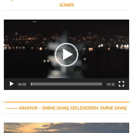
SÜMER
Video
oynatıcı
00:00
03:32
———KANIYOR – EMINE SAVAŞ SESLENDIREN: EMINE SAVAŞ
Video
oynatıcı