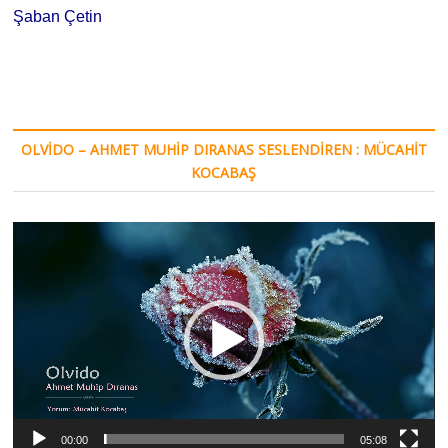
Şaban Çetin
OLVIDO – AHMET MUHIP DIRANAS SESLENDIREN : MÜCAHIT
KOCABAŞ
Video
oynatıcı
00:00
05:08