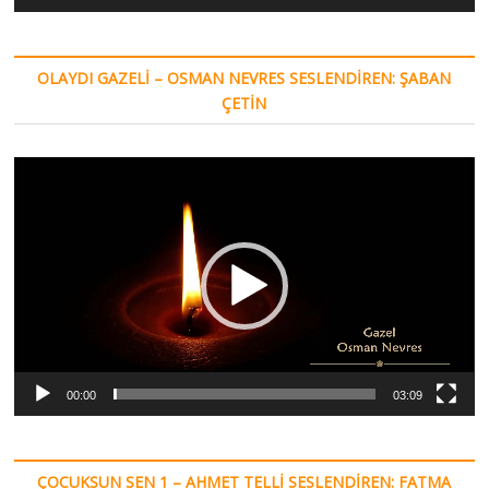
OLAYDI GAZELI – OSMAN NEVRES SESLENDIREN: ŞABAN
ÇETIN
Video
oynatıcı
00:00
03:09
ÇOCUKSUN SEN 1 – AHMET TELLI SESLENDIREN: FATMA