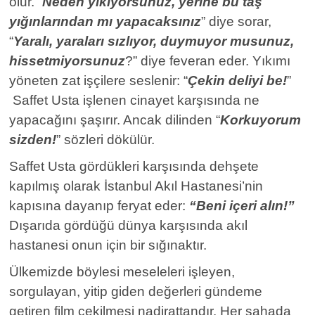
olur. “
Neden yıkıyorsunuz, yerine bu taş
yığınlarından mı yapacaksınız
” diye sorar,
“
Yaralı, yaraları sızlıyor, duymuyor musunuz,
hissetmiyorsunuz
?” diye feveran eder. Yıkımı
yöneten zat işçilere seslenir: “
Çekin deliyi be!
”
Saffet Usta işlenen cinayet karşısında ne
yapacağını şaşırır. Ancak dilinden “
Korkuyorum
sizden!
” sözleri dökülür.
Saffet Usta gördükleri karşısında dehşete
kapılmış olarak İstanbul Akıl Hastanesi’nin
kapısına dayanıp feryat eder:
“Beni içeri alın!”
Dışarıda gördüğü dünya karşısında akıl
hastanesi onun için bir sığınaktır.
Ülkemizde böylesi meseleleri işleyen,
sorgulayan, yitip giden değerleri gündeme
getiren film çekilmesi nadirattandır. Her sahada