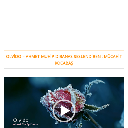
OLVIDO – AHMET MUHIP DIRANAS SESLENDIREN : MÜCAHIT
KOCABAŞ
Video
oynatıcı