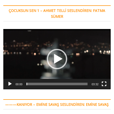
ÇOCUKSUN SEN 1 – AHMET TELLI SESLENDIREN: FATMA
SÜMER
Video
oynatıcı
00:00
03:32
———KANIYOR – EMINE SAVAŞ SESLENDIREN: EMINE SAVAŞ