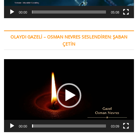
00:00
05:08
OLAYDI GAZELI – OSMAN NEVRES SESLENDIREN: ŞABAN
ÇETIN
Video
oynatıcı
00:00
03:09