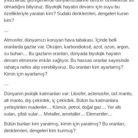
olmadığını biliyoruz. Biyolojik hayatın devamı için suyu bu
özellikleriyle yaratan kim? Sudaki denklemleri, dengeleri kuran
kim?
…
Atmosfer, dünyamızı koruyan hava tabakası. İçinde belli
oranlarda gazlar var. Oksijen, karbondioksit, azot, ozon, argon,
su buharı… Bu gazların oranları, dünyada biyolojik hayatın
devam etmesine imkân sağlıyor. Bu hassas oranlar sayesinde
rahatça nefes alıp verebiliyoruz. Bu oranları kim ayarlamış?
Kimin için ayarlamış?
…
Dünyanın jeolojik katmanları var: Litosfer, astenosfer, üst manto,
alt manto, dış çekirdek, iç çekirdek. Bütün bu katmanlara
yerleştirilen madenler… Kömür, petrol, doğal gaz… Yer altı
suları, şifalı sular… Metaller, ametaller… Elementler…
Bütün bunları kim yaratmış, kimin için yaratmış? Bu oranları,
denklemleri, dengeleri kim kurmuş?